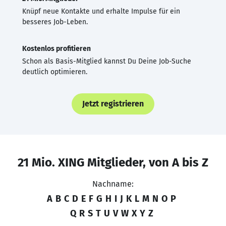
Knüpf neue Kontakte und erhalte Impulse für ein
besseres Job-Leben.
Kostenlos profitieren
Schon als Basis-Mitglied kannst Du Deine Job-Suche
deutlich optimieren.
Jetzt registrieren
21 Mio. XING Mitglieder, von A bis Z
Nachname:
A
B
C
D
E
F
G
H
I
J
K
L
M
N
O
P
Q
R
S
T
U
V
W
X
Y
Z