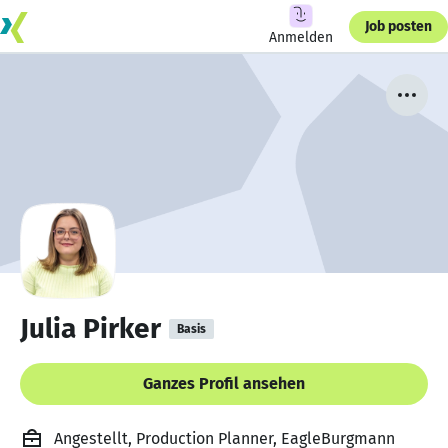
Job posten
Anmelden
Julia Pirker
Basis
Ganzes Profil ansehen
Angestellt, Production Planner, EagleBurgmann