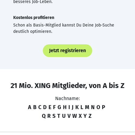
besseres Job-Leben.
Kostenlos profitieren
Schon als Basis-Mitglied kannst Du Deine Job-Suche
deutlich optimieren.
Jetzt registrieren
21 Mio. XING Mitglieder, von A bis Z
Nachname:
A
B
C
D
E
F
G
H
I
J
K
L
M
N
O
P
Q
R
S
T
U
V
W
X
Y
Z