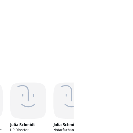
Julia Schmidt
Julia Schmidt
Julia Schmidt
ke
HR Director -
Notarfachangestellte
Lebensmitteltechnolo