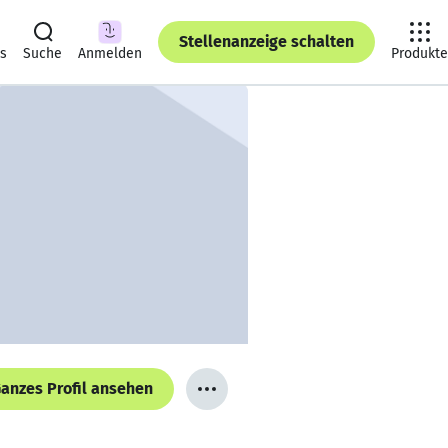
Stellenanzeige schalten
ts
Suche
Anmelden
Produkte
anzes Profil ansehen