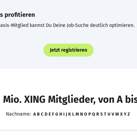
s profitieren
asis-Mitglied kannst Du Deine Job-Suche deutlich optimieren.
Jetzt registrieren
 Mio. XING Mitglieder, von A bi
Nachname:
A
B
C
D
E
F
G
H
I
J
K
L
M
N
O
P
Q
R
S
T
U
V
W
X
Y
Z