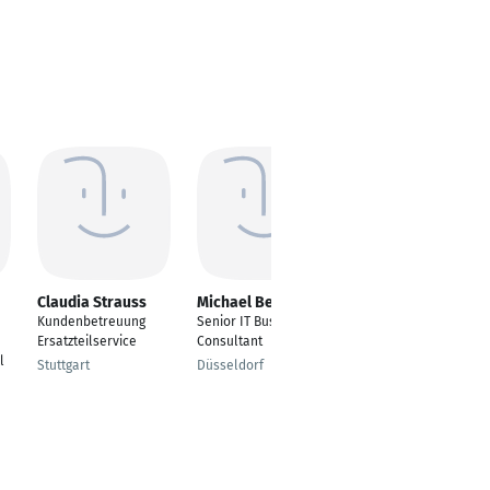
Claudia Strauss
Michael Beume
Alexandra Walker
Kundenbetreuung
Senior IT Business
---
Ersatzteilservice
Consultant
Essen
l
Stuttgart
Düsseldorf