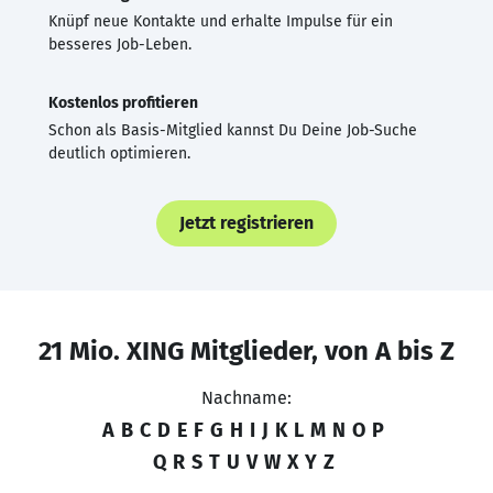
Knüpf neue Kontakte und erhalte Impulse für ein
besseres Job-Leben.
Kostenlos profitieren
Schon als Basis-Mitglied kannst Du Deine Job-Suche
deutlich optimieren.
Jetzt registrieren
21 Mio. XING Mitglieder, von A bis Z
Nachname:
A
B
C
D
E
F
G
H
I
J
K
L
M
N
O
P
Q
R
S
T
U
V
W
X
Y
Z