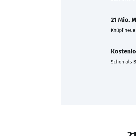
21 Mio. M
Knüpf neue 
Kostenlo
Schon als B
21