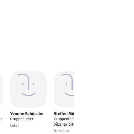
Yvonne Schüssler
Steffen Müller
Sebastian Kontae
er
Gruppenleiter
Gruppenleiter
Operations Director
Sitzentwicklung
Lütau
Starnberg
München