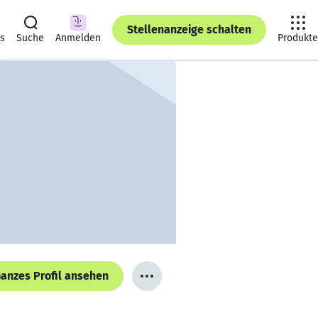
Stellenanzeige schalten
ts
Suche
Anmelden
Produkte
anzes Profil ansehen