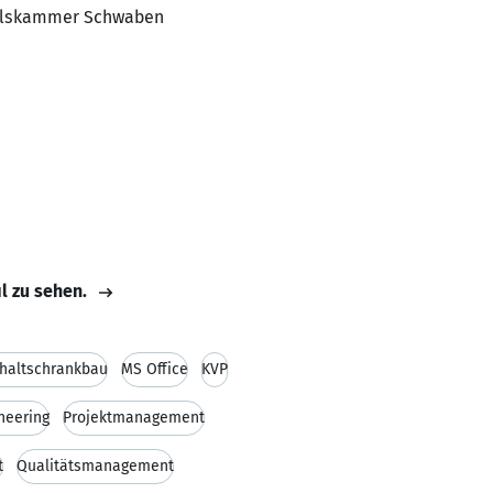
ndelskammer Schwaben
il zu sehen.
haltschrankbau
MS Office
KVP
neering
Projektmanagement
t
Qualitätsmanagement