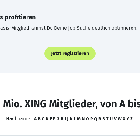
s profitieren
asis-Mitglied kannst Du Deine Job-Suche deutlich optimieren.
Jetzt registrieren
 Mio. XING Mitglieder, von A bi
Nachname:
A
B
C
D
E
F
G
H
I
J
K
L
M
N
O
P
Q
R
S
T
U
V
W
X
Y
Z