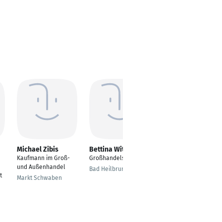
Michael Zibis
Bettina Witting
Steffen Schwager
Kaufmann im Groß-
Großhandelskauffrau
Projektleiter,
und Außenhandel
Technischer Einkauf,
Bad Heilbrunn
t
Qualitätswesen
Markt Schwaben
Köln