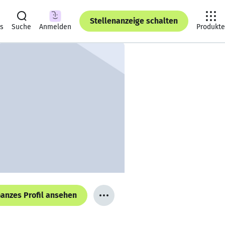
Stellenanzeige schalten
ts
Suche
Anmelden
Produkte
anzes Profil ansehen