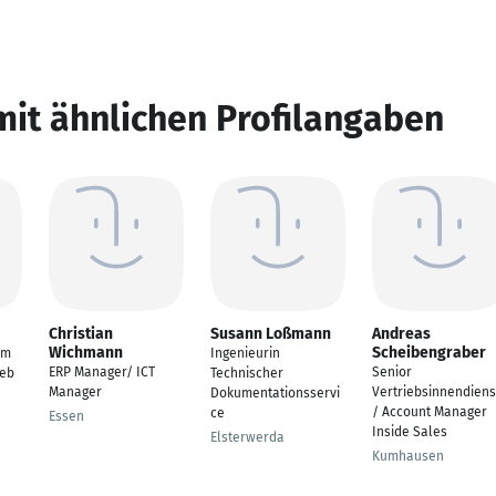
mit ähnlichen Profilangaben
Christian
Susann Loßmann
Andreas
Wichmann
Scheibengraber
im
Ingenieurin
ERP Manager/ ICT
Senior
ieb
Technischer
Manager
Vertriebsinnendiens
Dokumentationsservi
/ Account Manager
ce
Essen
Inside Sales
Elsterwerda
Kumhausen