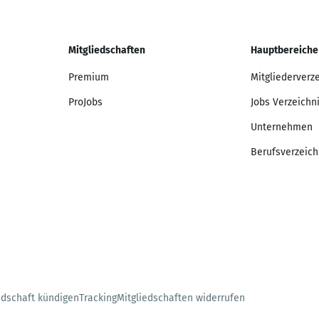
Mitgliedschaften
Hauptbereiche
Premium
Mitgliederverz
ProJobs
Jobs Verzeichn
Unternehmen
Berufsverzeich
edschaft kündigen
Tracking
Mitgliedschaften widerrufen