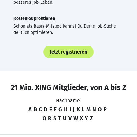
besseres Job-Leben.
Kostenlos profitieren
Schon als Basis-Mitglied kannst Du Deine Job-Suche
deutlich optimieren.
Jetzt registrieren
21 Mio. XING Mitglieder, von A bis Z
Nachname:
A
B
C
D
E
F
G
H
I
J
K
L
M
N
O
P
Q
R
S
T
U
V
W
X
Y
Z