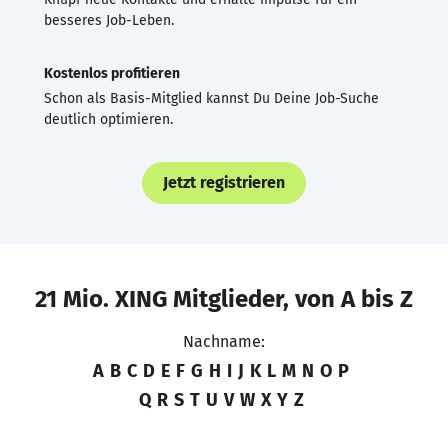
besseres Job-Leben.
Kostenlos profitieren
Schon als Basis-Mitglied kannst Du Deine Job-Suche
deutlich optimieren.
Jetzt registrieren
21 Mio. XING Mitglieder, von A bis Z
Nachname:
A
B
C
D
E
F
G
H
I
J
K
L
M
N
O
P
Q
R
S
T
U
V
W
X
Y
Z