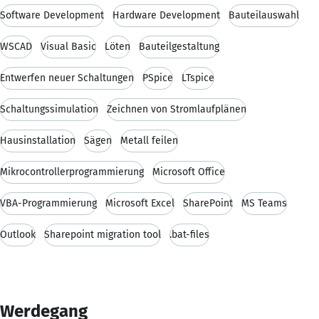
Software Development
Hardware Development
Bauteilauswahl
WSCAD
Visual Basic
Löten
Bauteilgestaltung
Entwerfen neuer Schaltungen
PSpice
LTspice
Schaltungssimulation
Zeichnen von Stromlaufplänen
Hausinstallation
Sägen
Metall feilen
Mikrocontrollerprogrammierung
Microsoft Office
VBA-Programmierung
Microsoft Excel
SharePoint
MS Teams
Outlook
Sharepoint migration tool
.bat-files
Werdegang