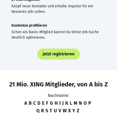
Knüpf neue Kontakte und erhalte Impulse für ein
besseres Job-Leben.
Kostenlos profitieren
Schon als Basis-Mitglied kannst Du Deine Job-Suche
deutlich optimieren.
Jetzt registrieren
21 Mio. XING Mitglieder, von A bis Z
Nachname:
A
B
C
D
E
F
G
H
I
J
K
L
M
N
O
P
Q
R
S
T
U
V
W
X
Y
Z