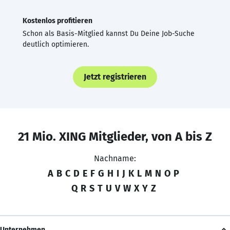
Kostenlos profitieren
Schon als Basis-Mitglied kannst Du Deine Job-Suche
deutlich optimieren.
Jetzt registrieren
21 Mio. XING Mitglieder, von A bis Z
Nachname:
A
B
C
D
E
F
G
H
I
J
K
L
M
N
O
P
Q
R
S
T
U
V
W
X
Y
Z
Unternehmen