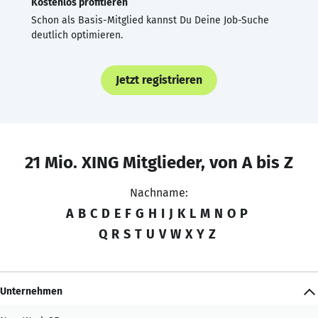
Kostenlos profitieren
Schon als Basis-Mitglied kannst Du Deine Job-Suche
deutlich optimieren.
Jetzt registrieren
21 Mio. XING Mitglieder, von A bis Z
Nachname:
A
B
C
D
E
F
G
H
I
J
K
L
M
N
O
P
Q
R
S
T
U
V
W
X
Y
Z
Unternehmen