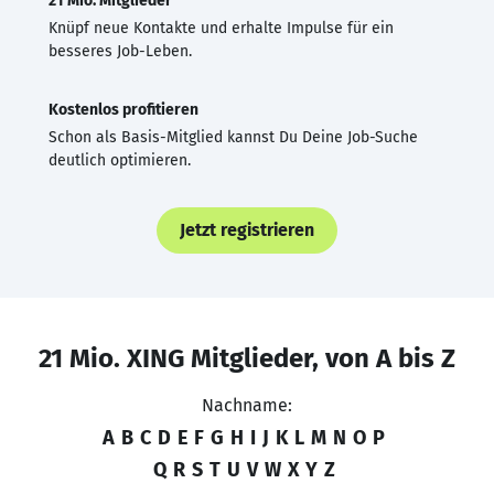
21 Mio. Mitglieder
Knüpf neue Kontakte und erhalte Impulse für ein
besseres Job-Leben.
Kostenlos profitieren
Schon als Basis-Mitglied kannst Du Deine Job-Suche
deutlich optimieren.
Jetzt registrieren
21 Mio. XING Mitglieder, von A bis Z
Nachname:
A
B
C
D
E
F
G
H
I
J
K
L
M
N
O
P
Q
R
S
T
U
V
W
X
Y
Z