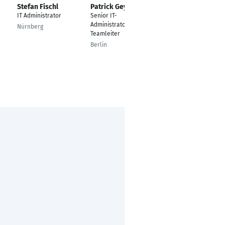
Stefan Fischl
Patrick Gey
Sebastian
Holzgreve
IT Administrator
Senior IT-
IT-Administrator
Administrator /
Nürnberg
/Network-
Teamleiter
Administrator /
Berlin
Developer
Seligenstadt