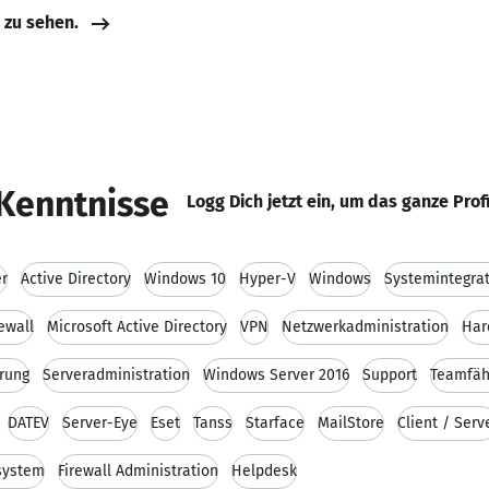
e zu sehen.
Kenntnisse
Logg Dich jetzt ein, um das ganze Prof
r
Active Directory
Windows 10
Hyper-V
Windows
Systemintegra
rewall
Microsoft Active Directory
VPN
Netzwerkadministration
Har
rung
Serveradministration
Windows Server 2016
Support
Teamfäh
DATEV
Server-Eye
Eset
Tanss
Starface
MailStore
Client / Serv
system
Firewall Administration
Helpdesk