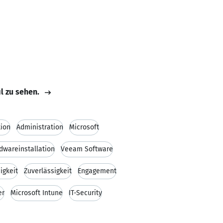
il zu sehen.
tion
Administration
Microsoft
dwareinstallation
Veeam Software
igkeit
Zuverlässigkeit
Engagement
er
Microsoft Intune
IT-Security