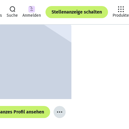
Stellenanzeige schalten
ts
Suche
Anmelden
Produkte
anzes Profil ansehen