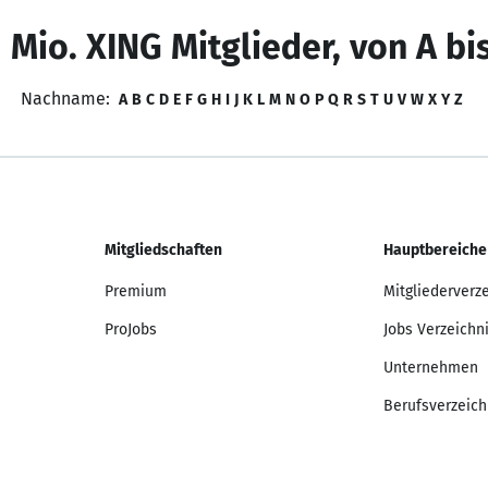
 Mio. XING Mitglieder, von A bi
Nachname:
A
B
C
D
E
F
G
H
I
J
K
L
M
N
O
P
Q
R
S
T
U
V
W
X
Y
Z
Mitgliedschaften
Hauptbereiche
Premium
Mitgliederverz
ProJobs
Jobs Verzeichn
Unternehmen
Berufsverzeich