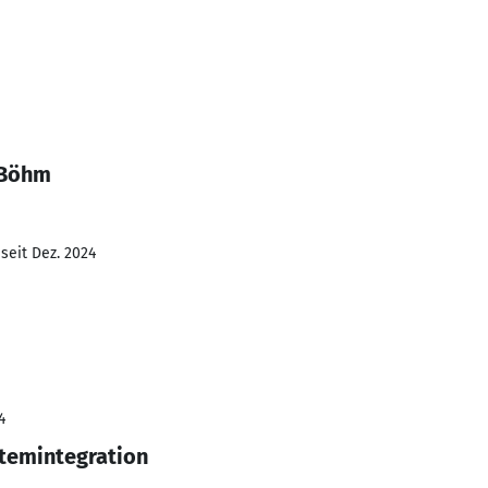
 Böhm
seit Dez. 2024
4
temintegration