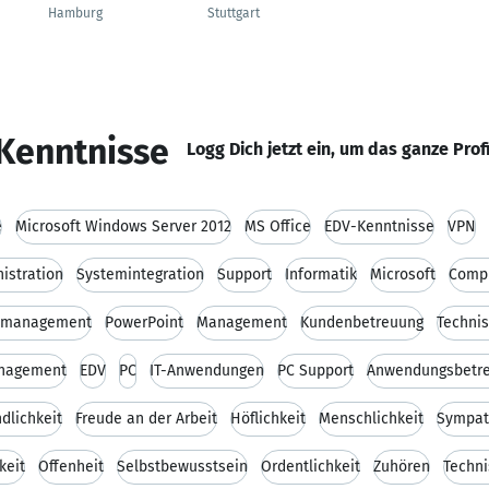
Hamburg
Stuttgart
Kenntnisse
Logg Dich jetzt ein, um das ganze Prof
e
Microsoft Windows Server 2012
MS Office
EDV-Kenntnisse
VPN
istration
Systemintegration
Support
Informatik
Microsoft
Comp
omanagement
PowerPoint
Management
Kundenbetreuung
Technis
anagement
EDV
PC
IT-Anwendungen
PC Support
Anwendungsbetr
dlichkeit
Freude an der Arbeit
Höflichkeit
Menschlichkeit
Sympat
keit
Offenheit
Selbstbewusstsein
Ordentlichkeit
Zuhören
Techni