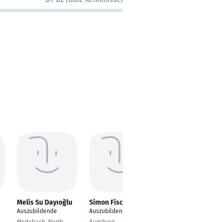
Melis Su Dayıoğlu
Simon Fischer
Hannes Blaschyk
Auszubildende
Auszubildender
Schüler