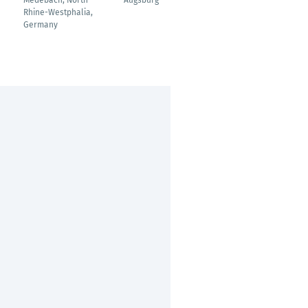
Medebach, North
Augsburg
Magdeburg
Rhine-Westphalia,
Germany