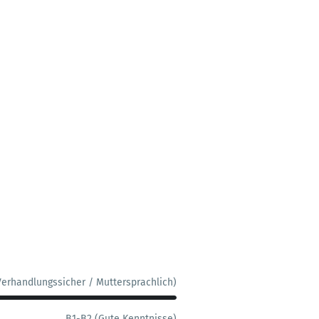
Verhandlungssicher / Muttersprachlich)
B1-B2 (Gute Kenntnisse)