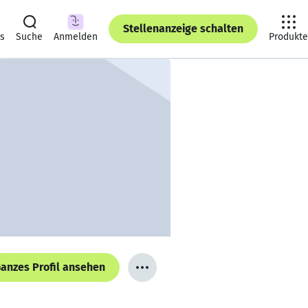
Stellenanzeige schalten
ts
Suche
Anmelden
Produkte
anzes Profil ansehen