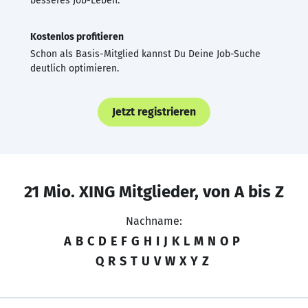
besseres Job-Leben.
Kostenlos profitieren
Schon als Basis-Mitglied kannst Du Deine Job-Suche
deutlich optimieren.
Jetzt registrieren
21 Mio. XING Mitglieder, von A bis Z
Nachname:
A
B
C
D
E
F
G
H
I
J
K
L
M
N
O
P
Q
R
S
T
U
V
W
X
Y
Z