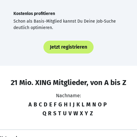
Kostenlos profitieren
Schon als Basis-Mitglied kannst Du Deine Job-Suche
deutlich optimieren.
Jetzt registrieren
21 Mio. XING Mitglieder, von A bis Z
Nachname:
A
B
C
D
E
F
G
H
I
J
K
L
M
N
O
P
Q
R
S
T
U
V
W
X
Y
Z