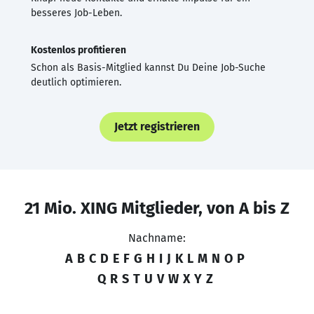
besseres Job-Leben.
Kostenlos profitieren
Schon als Basis-Mitglied kannst Du Deine Job-Suche
deutlich optimieren.
Jetzt registrieren
21 Mio. XING Mitglieder, von A bis Z
Nachname:
A
B
C
D
E
F
G
H
I
J
K
L
M
N
O
P
Q
R
S
T
U
V
W
X
Y
Z