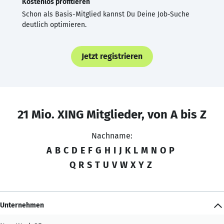
Kostenlos profitieren
Schon als Basis-Mitglied kannst Du Deine Job-Suche
deutlich optimieren.
Jetzt registrieren
21 Mio. XING Mitglieder, von A bis Z
Nachname:
A
B
C
D
E
F
G
H
I
J
K
L
M
N
O
P
Q
R
S
T
U
V
W
X
Y
Z
Unternehmen