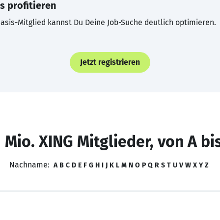
s profitieren
asis-Mitglied kannst Du Deine Job-Suche deutlich optimieren.
Jetzt registrieren
 Mio. XING Mitglieder, von A bi
Nachname:
A
B
C
D
E
F
G
H
I
J
K
L
M
N
O
P
Q
R
S
T
U
V
W
X
Y
Z