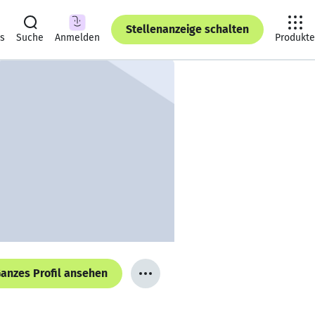
Stellenanzeige schalten
ts
Suche
Anmelden
Produkte
anzes Profil ansehen