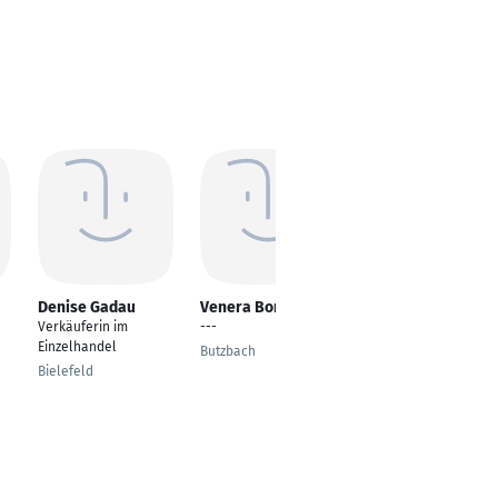
Denise Gadau
Venera Borowy
Judith Schwaiger
Verkäuferin im
---
Verkäuferin im
Einzelhandel
Einzelhandel
Butzbach
Bielefeld
Nuremberg