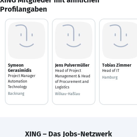
Profilangaben
Symeon
Jens Pulvermüller
Tobias Zimmer
Gerasimidis
Head of Project
Head of IT
Project Manager
Management & Head
Hamburg
Automation
of Procurement and
Technology
Logistics
Backnang
Wilkau-Haßlau
XING – Das Jobs-Netzwerk