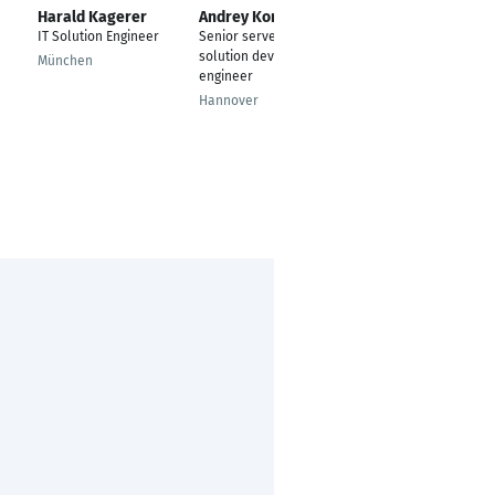
Harald Kagerer
Andrey Kondakov
Qilin Shu
IT Solution Engineer
Senior server
Technik Logistik
solution development
München
Duisburg
engineer
Hannover