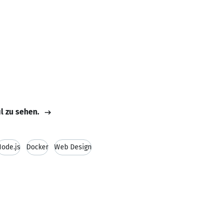
il zu sehen.
ode.js
Docker
Web Design