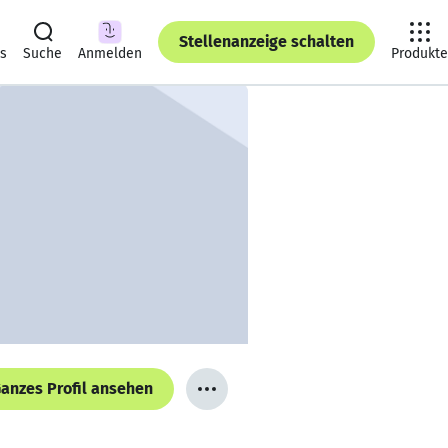
Stellenanzeige schalten
ts
Suche
Anmelden
Produkte
anzes Profil ansehen