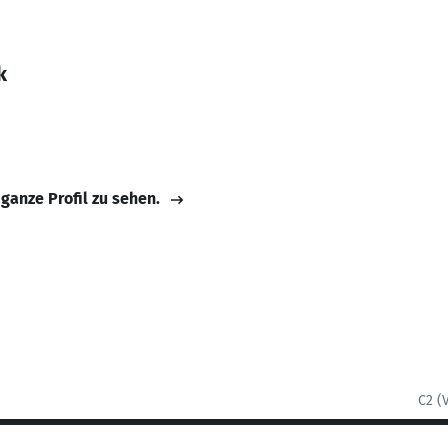
k
 ganze Profil zu sehen.
C2 (