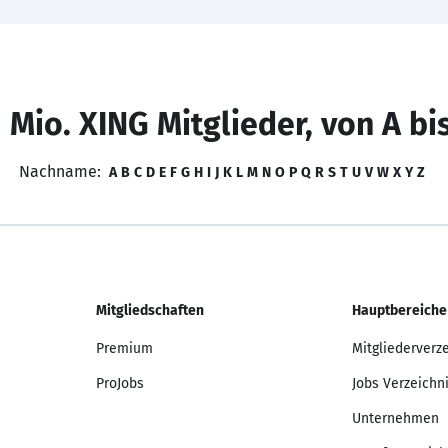
 Mio. XING Mitglieder, von A bi
Nachname:
A
B
C
D
E
F
G
H
I
J
K
L
M
N
O
P
Q
R
S
T
U
V
W
X
Y
Z
Mitgliedschaften
Hauptbereiche
Premium
Mitgliederverz
ProJobs
Jobs Verzeichn
Unternehmen