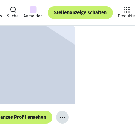
Stellenanzeige schalten
ts
Suche
Anmelden
Produkte
anzes Profil ansehen