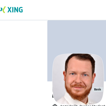
Kai Hunziger
Basis
ist offen für Projekte. 🔎