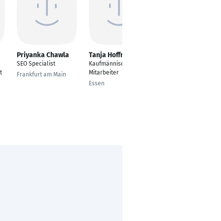
Priyanka Chawla
Tanja Hoffmann
alina eschemann
SEO Specialist
Kaufmännischer
Junior Product
t
Mitarbeiter
Manager
Frankfurt am Main
Essen
Pulheim