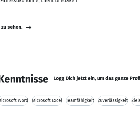
 Fitnessökonomie, Lifefit Dinslaken
e zu sehen.
Kenntnisse
Logg Dich jetzt ein, um das ganze Prof
icrosoft Word
Microsoft Excel
Teamfähigkeit
Zuverlässigkeit
Ziel