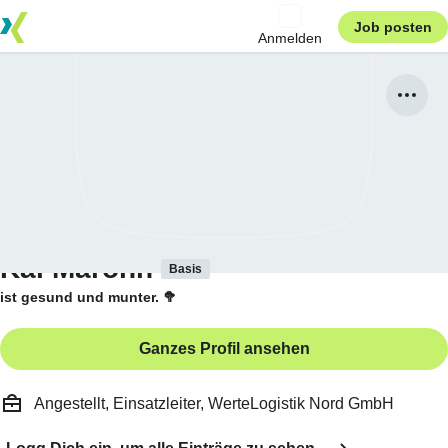
Job posten
Anmelden
Kai Maronn
Basis
ist gesund und munter. 🥦
Ganzes Profil ansehen
Angestellt, Einsatzleiter, WerteLogistik Nord GmbH