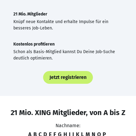
21 Mio. Mitglieder
Knüpf neue Kontakte und erhalte Impulse für ein
besseres Job-Leben.
Kostenlos profitieren
Schon als Basis-Mitglied kannst Du Deine Job-Suche
deutlich optimieren.
Jetzt registrieren
21 Mio. XING Mitglieder, von A bis Z
Nachname:
A
B
C
D
E
F
G
H
I
J
K
L
M
N
O
P