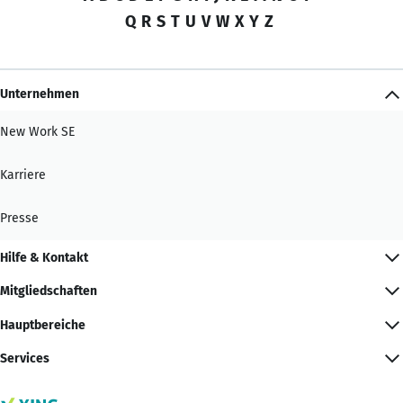
Q
R
S
T
U
V
W
X
Y
Z
Unternehmen
New Work SE
Karriere
Presse
Hilfe & Kontakt
Mitgliedschaften
Hauptbereiche
Services