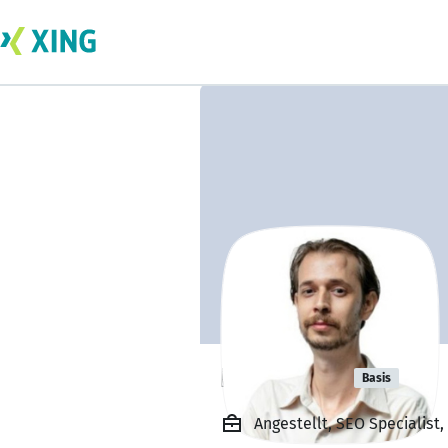
Kal Banev
Basis
Angestellt, SEO Specialist,