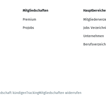
Mitgliedschaften
Hauptbereiche
Premium
Mitgliederverz
ProJobs
Jobs Verzeichn
Unternehmen
Berufsverzeich
edschaft kündigen
Tracking
Mitgliedschaften widerrufen