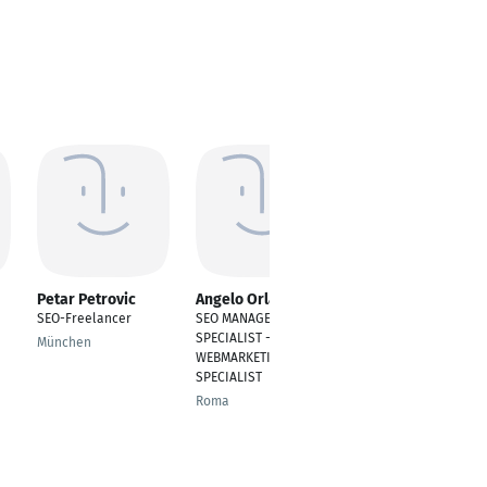
Petar Petrovic
Angelo Orlando
Saday Kumar
SEO-Freelancer
SEO MANAGER - SEO
SEO Specialist
SPECIALIST -
München
Kolkata
WEBMARKETING
SPECIALIST
Roma