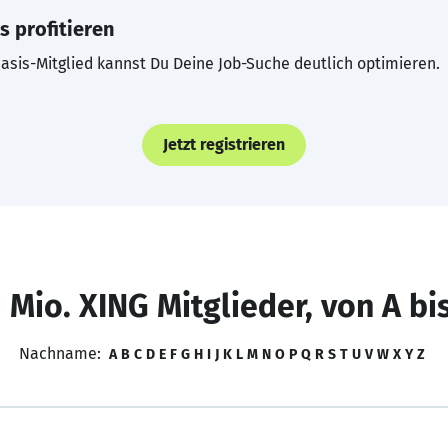
s profitieren
asis-Mitglied kannst Du Deine Job-Suche deutlich optimieren.
Jetzt registrieren
 Mio. XING Mitglieder, von A bi
Nachname:
A
B
C
D
E
F
G
H
I
J
K
L
M
N
O
P
Q
R
S
T
U
V
W
X
Y
Z