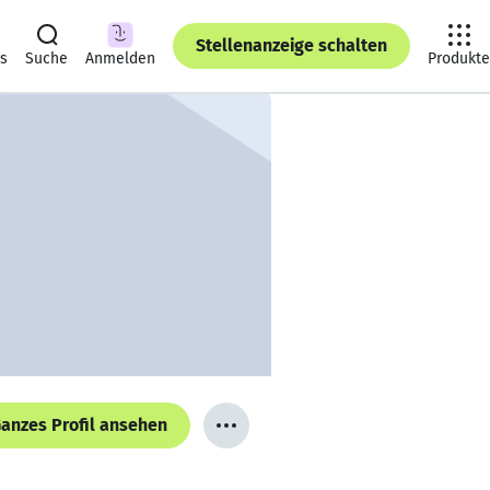
Stellenanzeige schalten
ts
Suche
Anmelden
Produkte
anzes Profil ansehen