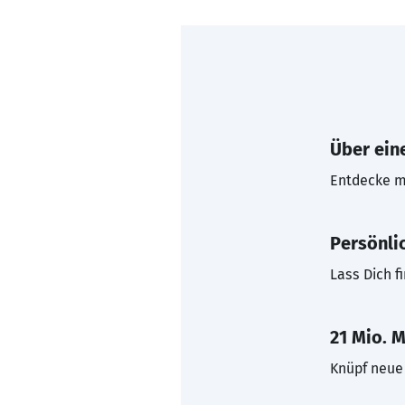
Über eine
Entdecke mi
Persönli
Lass Dich f
21 Mio. M
Knüpf neue 