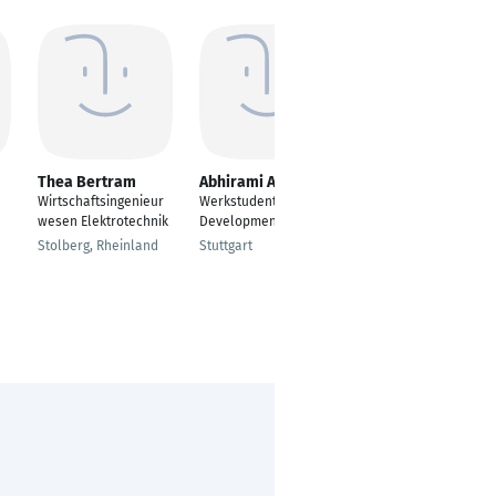
Thea Bertram
Abhirami Anand
Saeideh Mecking
Wirtschaftsingenieur
Werkstudent in
---
wesen Elektrotechnik
Development Quality
Essen
Stolberg, Rheinland
Stuttgart