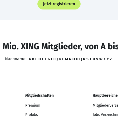
Jetzt registrieren
 Mio. XING Mitglieder, von A bi
Nachname:
A
B
C
D
E
F
G
H
I
J
K
L
M
N
O
P
Q
R
S
T
U
V
W
X
Y
Z
Mitgliedschaften
Hauptbereiche
Premium
Mitgliederverz
ProJobs
Jobs Verzeichn