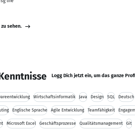
sg life
e zu sehen.
Kenntnisse
Logg Dich jetzt ein, um das ganze Prof
wareentwicklung
Wirtschaftsinformatik
Java
Design
SQL
Deutsch
uting
Englische Sprache
Agile Entwicklung
Teamfähigkeit
Engagem
nt
Microsoft Excel
Geschäftsprozesse
Qualitätsmanagement
Git