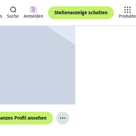
Stellenanzeige schalten
ts
Suche
Anmelden
Produkte
anzes Profil ansehen