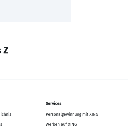
s Z
Services
eichnis
Personalgewinnung mit XING
is
Werben auf XING