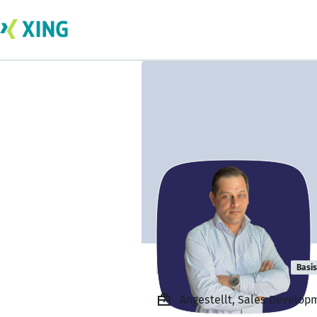
Kalojan Genov
Basis
Angestellt, Sales Develop