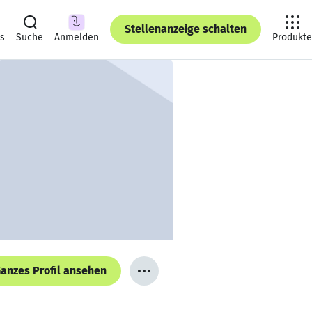
Stellenanzeige schalten
ts
Suche
Anmelden
Produkte
anzes Profil ansehen