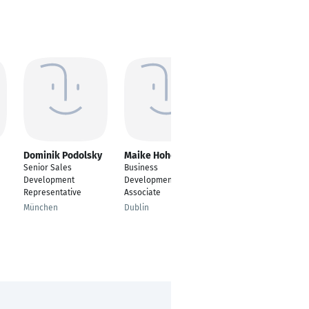
Dominik Podolsky
Maike Hohenhorst
Zoe Vitija
Senior Sales
Business
Sales Development
Development
Development
Representative DACH
Representative
Associate
London
München
Dublin