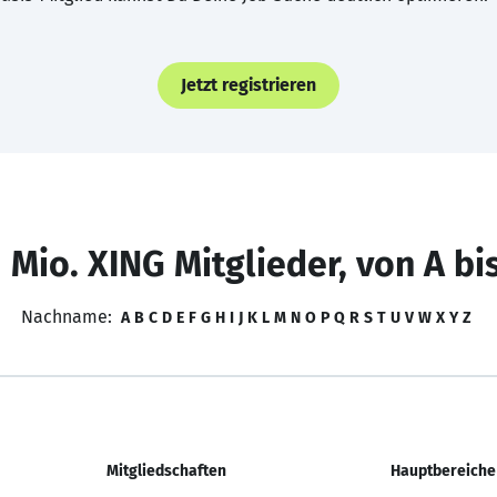
Jetzt registrieren
 Mio. XING Mitglieder, von A bi
Nachname:
A
B
C
D
E
F
G
H
I
J
K
L
M
N
O
P
Q
R
S
T
U
V
W
X
Y
Z
Mitgliedschaften
Hauptbereiche