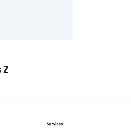
s Z
Services