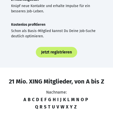
Knüpf neue Kontakte und erhalte Impulse für ein
besseres Job-Leben.
Kostenlos profitieren
Schon als Basis-Mitglied kannst Du Deine Job-Suche
deutlich optimieren.
Jetzt registrieren
21 Mio. XING Mitglieder, von A bis Z
Nachname:
A
B
C
D
E
F
G
H
I
J
K
L
M
N
O
P
Q
R
S
T
U
V
W
X
Y
Z