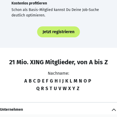
Kostenlos profitieren
Schon als Basis-Mitglied kannst Du Deine Job-Suche
deutlich optimieren.
Jetzt registrieren
21 Mio. XING Mitglieder, von A bis Z
Nachname:
A
B
C
D
E
F
G
H
I
J
K
L
M
N
O
P
Q
R
S
T
U
V
W
X
Y
Z
Unternehmen