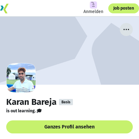
Job posten
Anmelden
Karan Bareja
Basis
is out learning. 🎓
Ganzes Profil ansehen