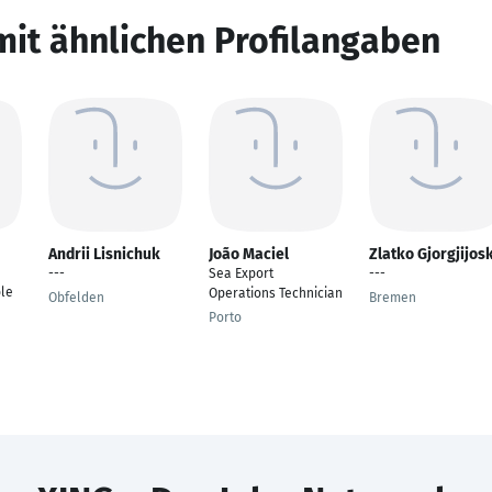
mit ähnlichen Profilangaben
Andrii Lisnichuk
João Maciel
Zlatko Gjorgjijosk
---
Sea Export
---
le
Operations Technician
Obfelden
Bremen
Porto