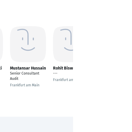
i
Mustansar Hussain
Rohit Biswas
Mary Maina
Senior Consultant
---
---
Audit
Frankfurt am Main
Oldenburg
Frankfurt am Main