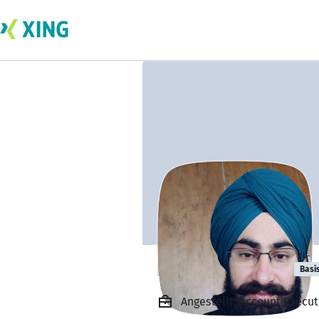
Karanvir Singh
Basi
Angestellt, Account Executi