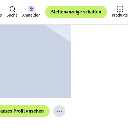
Stellenanzeige schalten
ts
Suche
Anmelden
Produkte
anzes Profil ansehen