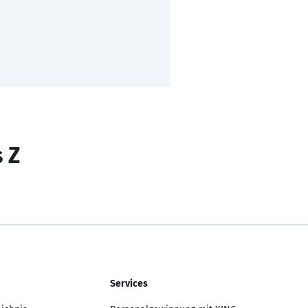
s Z
Services