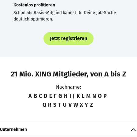
Kostenlos profitieren
Schon als Basis-Mitglied kannst Du Deine Job-Suche
deutlich optimieren.
Jetzt registrieren
21 Mio. XING Mitglieder, von A bis Z
Nachname:
A
B
C
D
E
F
G
H
I
J
K
L
M
N
O
P
Q
R
S
T
U
V
W
X
Y
Z
Unternehmen