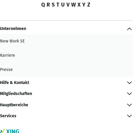
Q
R
S
T
U
V
W
X
Y
Z
Unternehmen
New Work SE
Karriere
Presse
Hilfe & Kontakt
Mitgliedschaften
Hauptbereiche
Services