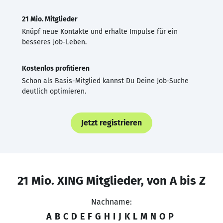
21 Mio. Mitglieder
Knüpf neue Kontakte und erhalte Impulse für ein
besseres Job-Leben.
Kostenlos profitieren
Schon als Basis-Mitglied kannst Du Deine Job-Suche
deutlich optimieren.
Jetzt registrieren
21 Mio. XING Mitglieder, von A bis Z
Nachname:
A
B
C
D
E
F
G
H
I
J
K
L
M
N
O
P