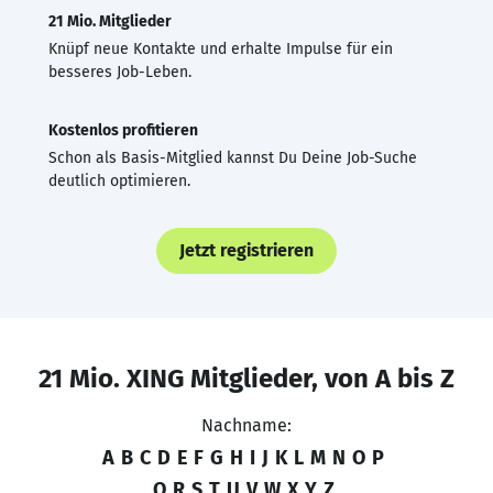
21 Mio. Mitglieder
Knüpf neue Kontakte und erhalte Impulse für ein
besseres Job-Leben.
Kostenlos profitieren
Schon als Basis-Mitglied kannst Du Deine Job-Suche
deutlich optimieren.
Jetzt registrieren
21 Mio. XING Mitglieder, von A bis Z
Nachname:
A
B
C
D
E
F
G
H
I
J
K
L
M
N
O
P
Q
R
S
T
U
V
W
X
Y
Z