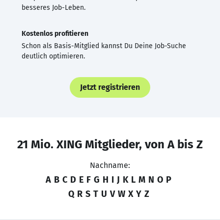
besseres Job-Leben.
Kostenlos profitieren
Schon als Basis-Mitglied kannst Du Deine Job-Suche
deutlich optimieren.
Jetzt registrieren
21 Mio. XING Mitglieder, von A bis Z
Nachname:
A
B
C
D
E
F
G
H
I
J
K
L
M
N
O
P
Q
R
S
T
U
V
W
X
Y
Z