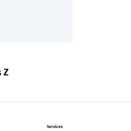
s Z
Services