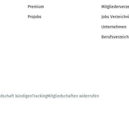
Premium
Mitgliederverz
ProJobs
Jobs Verzeichn
Unternehmen
Berufsverzeich
edschaft kündigen
Tracking
Mitgliedschaften widerrufen