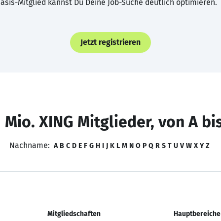
asis-Mitglied kannst Du Deine Job-Suche deutlich optimieren.
Jetzt registrieren
 Mio. XING Mitglieder, von A bi
Nachname:
A
B
C
D
E
F
G
H
I
J
K
L
M
N
O
P
Q
R
S
T
U
V
W
X
Y
Z
Mitgliedschaften
Hauptbereiche