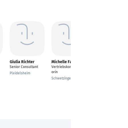
Giulia Richter
Michelle Favaro
Maarit Klein
Senior Consultant
Vertriebskommunikat
Senior Director, Sales
orin
& Marketing
Pleidelsheim
Schwetzingen
Helsinki