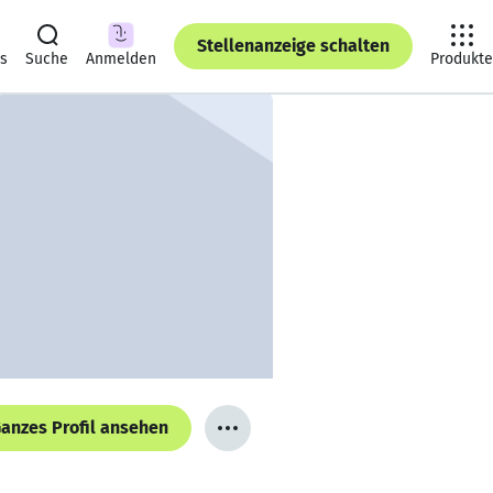
Stellenanzeige schalten
ts
Suche
Anmelden
Produkte
anzes Profil ansehen