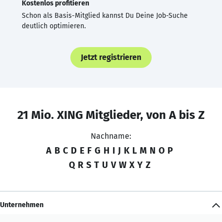
Kostenlos profitieren
Schon als Basis-Mitglied kannst Du Deine Job-Suche
deutlich optimieren.
Jetzt registrieren
21 Mio. XING Mitglieder, von A bis Z
Nachname:
A
B
C
D
E
F
G
H
I
J
K
L
M
N
O
P
Q
R
S
T
U
V
W
X
Y
Z
Unternehmen