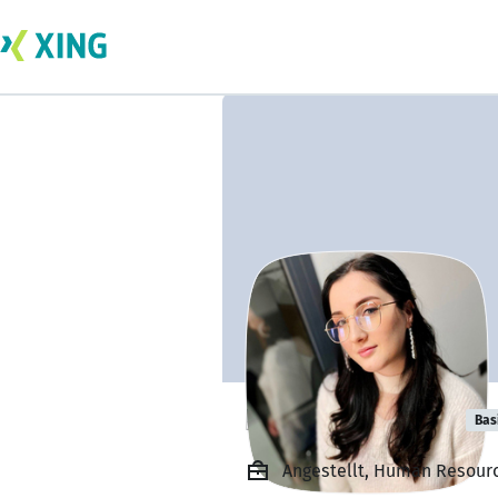
Karyna Platner
Bas
Angestellt, Human Resourc