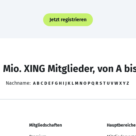
Jetzt registrieren
 Mio. XING Mitglieder, von A bi
Nachname:
A
B
C
D
E
F
G
H
I
J
K
L
M
N
O
P
Q
R
S
T
U
V
W
X
Y
Z
Mitgliedschaften
Hauptbereiche