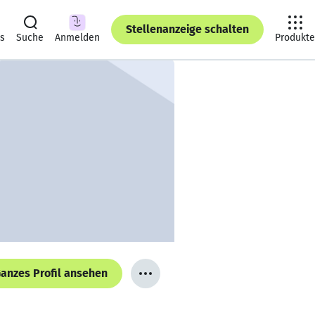
Stellenanzeige schalten
ts
Suche
Anmelden
Produkte
anzes Profil ansehen