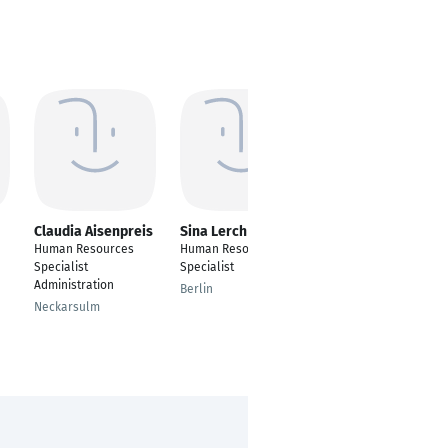
Claudia Aisenpreis
Sina Lerch
Irina Juen
Human Resources
Human Resources
Human Resources
Specialist
Specialist
Specialist
Administration
Berlin
Innsbruck
Neckarsulm