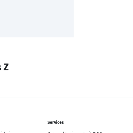
s Z
Services