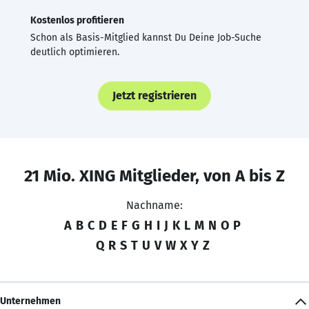
Kostenlos profitieren
Schon als Basis-Mitglied kannst Du Deine Job-Suche
deutlich optimieren.
Jetzt registrieren
21 Mio. XING Mitglieder, von A bis Z
Nachname:
A
B
C
D
E
F
G
H
I
J
K
L
M
N
O
P
Q
R
S
T
U
V
W
X
Y
Z
Unternehmen