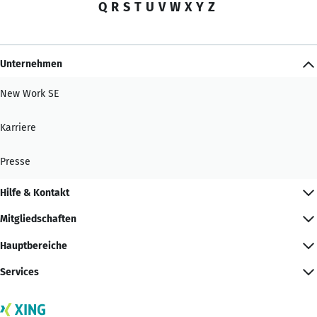
Q
R
S
T
U
V
W
X
Y
Z
Unternehmen
New Work SE
Karriere
Presse
Hilfe & Kontakt
Mitgliedschaften
Hauptbereiche
Services