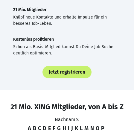
21 Mio. Mitglieder
Knüpf neue Kontakte und erhalte Impulse für ein
besseres Job-Leben.
Kostenlos profitieren
Schon als Basis-Mitglied kannst Du Deine Job-Suche
deutlich optimieren.
Jetzt registrieren
21 Mio. XING Mitglieder, von A bis Z
Nachname:
A
B
C
D
E
F
G
H
I
J
K
L
M
N
O
P