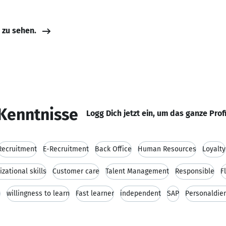
e zu sehen.
Kenntnisse
Logg Dich jetzt ein, um das ganze Prof
Recruitment
E-Recruitment
Back Office
Human Resources
Loyalty
zational skills
Customer care
Talent Management
Responsible
F
d
willingness to learn
Fast learner
independent
SAP
Personaldie