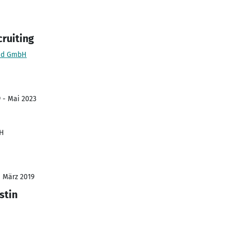
cruiting
and GmbH
9 - Mai 2023
bH
- März 2019
stin