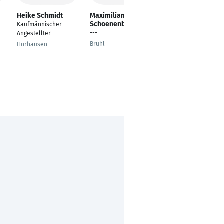
Heike Schmidt
Maximilian
Maria Karimi
Schoenenberg
Kaufmännischer
Kauffrau für
---
Angestellter
Büromanagement
Brühl
Horhausen
Delbrück