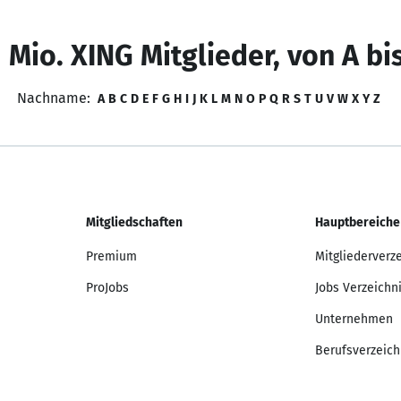
 Mio. XING Mitglieder, von A bi
Nachname:
A
B
C
D
E
F
G
H
I
J
K
L
M
N
O
P
Q
R
S
T
U
V
W
X
Y
Z
Mitgliedschaften
Hauptbereiche
Premium
Mitgliederverz
ProJobs
Jobs Verzeichn
Unternehmen
Berufsverzeich