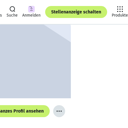
Stellenanzeige schalten
ts
Suche
Anmelden
Produkte
anzes Profil ansehen