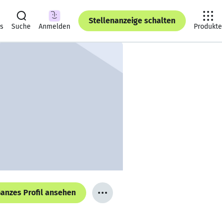
Stellenanzeige schalten
ts
Suche
Anmelden
Produkte
anzes Profil ansehen