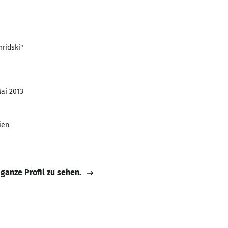
hridski"
Mai 2013
ien
 ganze Profil zu sehen.