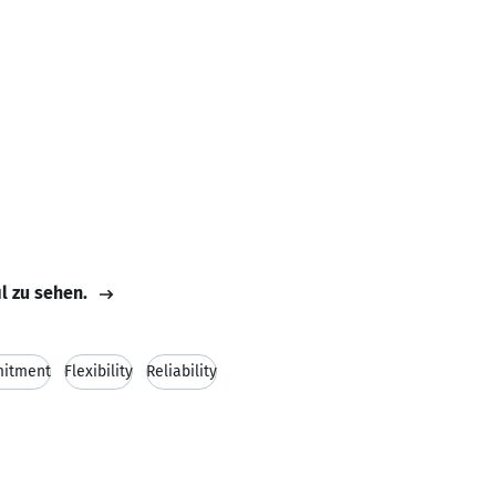
il zu sehen.
itment
Flexibility
Reliability