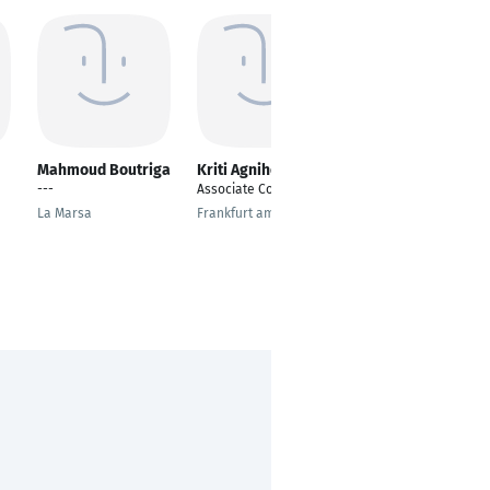
Mahmoud Boutriga
Kriti Agnihotri
Reem Abd Al-
Razek
---
Associate Consultant
Werkstudentin
La Marsa
Frankfurt am Main
Munich