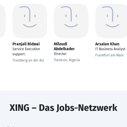
Pranjali Bidwai
Miloudi
Arsalan Khan
Abdelkader
Service Execution
IT Business Analyst
Director
support
Frankfurt am Main
Tlemcen, Algeria
Trostberg an der Alz
XING – Das Jobs-Netzwerk