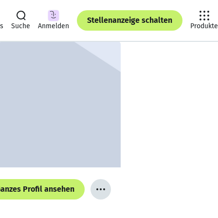
Stellenanzeige schalten
ts
Suche
Anmelden
Produkte
anzes Profil ansehen