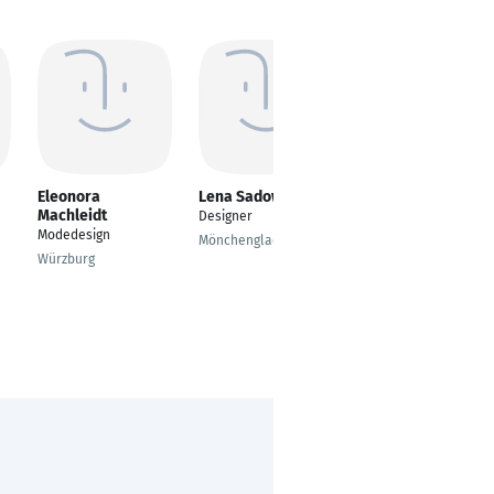
Eleonora
Lena Sadowski
Jutta Kaulitz
Machleidt
Designer
Schneiderin
Modedesign
Mönchengladbach
Hamburg
Würzburg