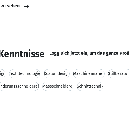
e zu sehen.
Kenntnisse
Logg Dich jetzt ein, um das ganze Prof
ign
Textiltechnologie
Kostümdesign
Maschinennähen
Stillberatu
Änderungsschneiderei
Massschneiderei
Schnitttechnik