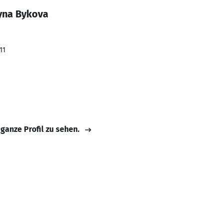
yna Bykova
11
 ganze Profil zu sehen.