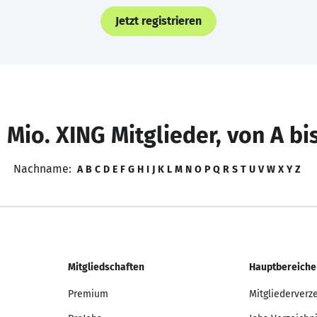
Jetzt registrieren
 Mio. XING Mitglieder, von A bi
Nachname:
A
B
C
D
E
F
G
H
I
J
K
L
M
N
O
P
Q
R
S
T
U
V
W
X
Y
Z
Mitgliedschaften
Hauptbereiche
Premium
Mitgliederverz