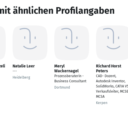
mit ähnlichen Profilangaben
eli
Natalie Leer
Meryl
Richard Horst
Wackernagel
Peters
---
Prozessberaterin -
CAD- Dozent,
Heidelberg
Business Consultant
Autodesk Inventor,
SolidWorks, CATIA V5
Dortmund
Verkaufsleiter, MCSE
MCSA
Kerpen