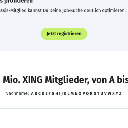
s profitieren
asis-Mitglied kannst Du Deine Job-Suche deutlich optimieren.
Jetzt registrieren
 Mio. XING Mitglieder, von A bi
Nachname:
A
B
C
D
E
F
G
H
I
J
K
L
M
N
O
P
Q
R
S
T
U
V
W
X
Y
Z