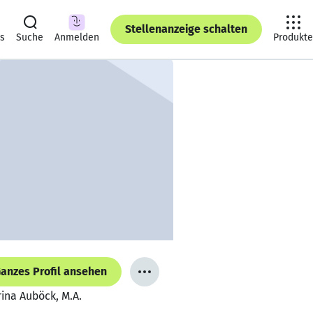
Stellenanzeige schalten
ts
Suche
Anmelden
Produkte
anzes Profil ansehen
rina Auböck, M.A.