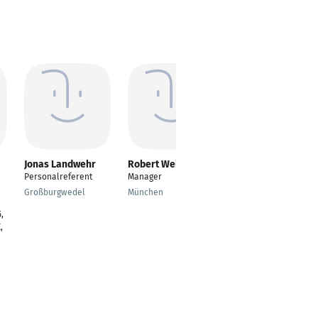
Jonas Landwehr
Robert Weiß
Alexander Dersch
Personalreferent
Manager
Area Sales Manager
Großburgwedel
München
Dautphetal
,
,