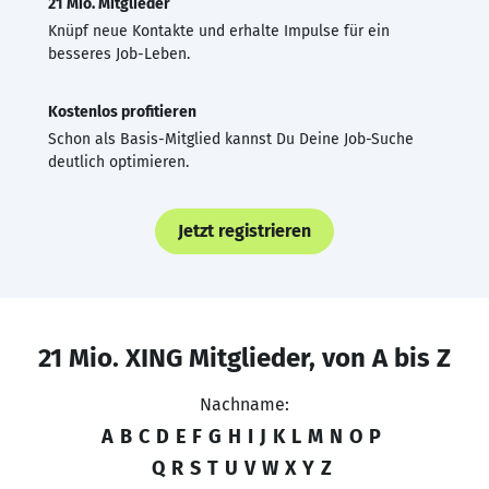
21 Mio. Mitglieder
Knüpf neue Kontakte und erhalte Impulse für ein
besseres Job-Leben.
Kostenlos profitieren
Schon als Basis-Mitglied kannst Du Deine Job-Suche
deutlich optimieren.
Jetzt registrieren
21 Mio. XING Mitglieder, von A bis Z
Nachname:
A
B
C
D
E
F
G
H
I
J
K
L
M
N
O
P
Q
R
S
T
U
V
W
X
Y
Z