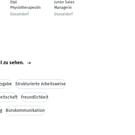
Dipl.
Junior Sales
Handlungsbevollmäc
Physiotherapeutin
Managerin
htigte Operations-
Processing &
Düsseldorf
Düsseldorf
Reconciliation
Düsseldorf
il zu sehen.
gsgabe
Strukturierte Arbeitsweise
eitschaft
Freundlichkeit
g
Bürokommunikation