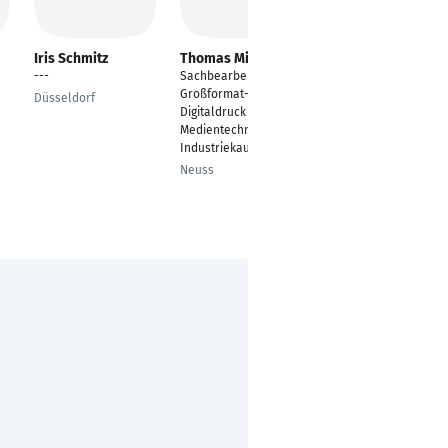
Iris Schmitz
Thomas Mirek
Melanie Mayer
---
Sachbearbeitung
Steuerrecht und
Großformat-
Wirtschaftsrecht
Düsseldorf
Digitaldruck /
Ulm
Medientechnologe /
Industriekaufmann
Neuss