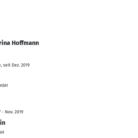
rina Hoffmann
 seit Dez. 2019
GmbH
 - Nov. 2019
in
bH