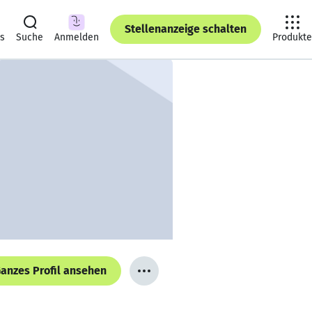
Stellenanzeige schalten
ts
Suche
Anmelden
Produkte
anzes Profil ansehen