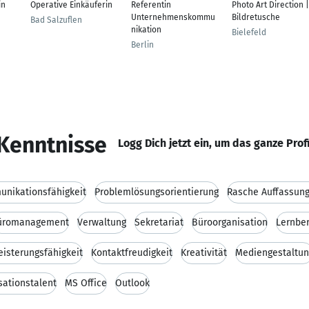
in
Operative Einkäuferin
Referentin
Photo Art Direction |
Unternehmenskommu
Bildretusche
Bad Salzuflen
nikation
Bielefeld
Berlin
Kenntnisse
Logg Dich jetzt ein, um das ganze Prof
nikationsfähigkeit
Problemlösungsorientierung
Rasche Auffassun
üromanagement
Verwaltung
Sekretariat
Büroorganisation
Lernber
isterungsfähigkeit
Kontaktfreudigkeit
Kreativität
Mediengestaltun
sationstalent
MS Office
Outlook