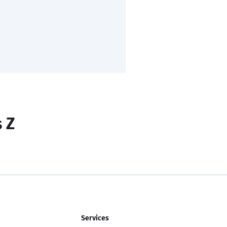
s Z
Services