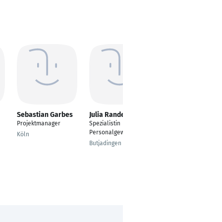
Sebastian Garbes
Julia Randelovic
Michael Müller
Projektmanager
Spezialistin
Head of Consulting
Personalgewinnung
Köln
Kirchlengern
Butjadingen