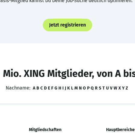
asis-Mitglied kannst Du Deine Job-Suche deutlich optimieren.
Jetzt registrieren
 Mio. XING Mitglieder, von A bi
Nachname:
A
B
C
D
E
F
G
H
I
J
K
L
M
N
O
P
Q
R
S
T
U
V
W
X
Y
Z
Mitgliedschaften
Hauptbereiche