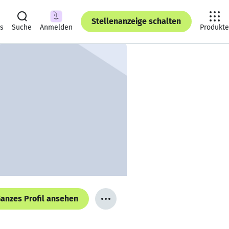
Stellenanzeige schalten
ts
Suche
Anmelden
Produkte
anzes Profil ansehen