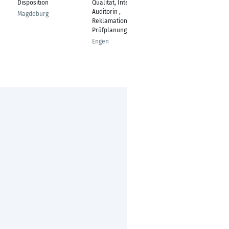
Disposition
Qualität, Interne
der Rezeptverwaltung
Auditorin ,
Magdeburg
Achenmühle, Bayern,
Reklamation,
Deutschland
Prüfplanung
Engen