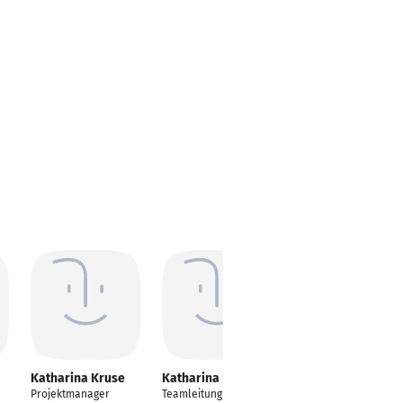
Katharina Kruse
Katharina Kruse
Katharina Kruse
Projektmanager
Teamleitung
Accountant