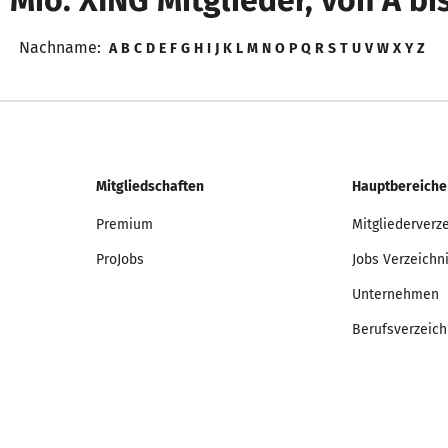
 Mio. XING Mitglieder, von A bi
Nachname:
A
B
C
D
E
F
G
H
I
J
K
L
M
N
O
P
Q
R
S
T
U
V
W
X
Y
Z
Mitgliedschaften
Hauptbereiche
Premium
Mitgliederverz
ProJobs
Jobs Verzeichn
Unternehmen
Berufsverzeich