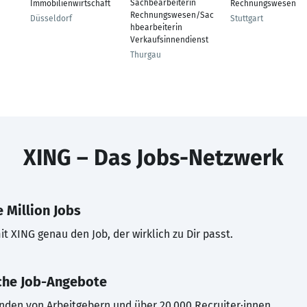
Sachbearbeiterin
Immobilienwirtschaft
Rechnungswesen
Rechnungswesen/Sac
Düsseldorf
Stuttgart
hbearbeiterin
Verkaufsinnendienst
Thurgau
XING – Das Jobs-Netzwerk
 Million Jobs
t XING genau den Job, der wirklich zu Dir passt.
che Job-Angebote
inden von Arbeitgebern und über 20.000 Recruiter·innen.