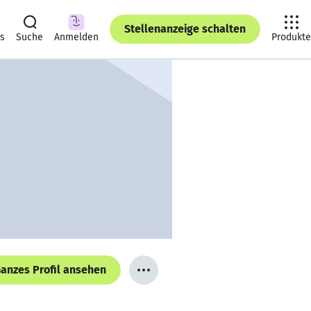
Stellenanzeige schalten
ts
Suche
Anmelden
Produkte
anzes Profil ansehen