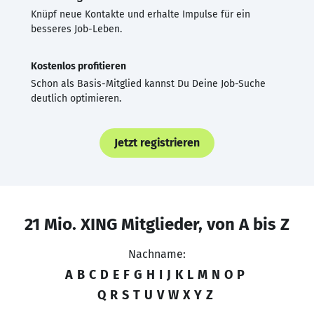
Knüpf neue Kontakte und erhalte Impulse für ein
besseres Job-Leben.
Kostenlos profitieren
Schon als Basis-Mitglied kannst Du Deine Job-Suche
deutlich optimieren.
Jetzt registrieren
21 Mio. XING Mitglieder, von A bis Z
Nachname:
A
B
C
D
E
F
G
H
I
J
K
L
M
N
O
P
Q
R
S
T
U
V
W
X
Y
Z