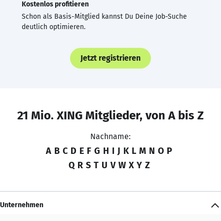
Kostenlos profitieren
Schon als Basis-Mitglied kannst Du Deine Job-Suche
deutlich optimieren.
Jetzt registrieren
21 Mio. XING Mitglieder, von A bis Z
Nachname:
A
B
C
D
E
F
G
H
I
J
K
L
M
N
O
P
Q
R
S
T
U
V
W
X
Y
Z
Unternehmen