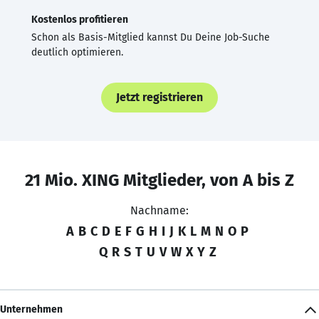
Kostenlos profitieren
Schon als Basis-Mitglied kannst Du Deine Job-Suche
deutlich optimieren.
Jetzt registrieren
21 Mio. XING Mitglieder, von A bis Z
Nachname:
A
B
C
D
E
F
G
H
I
J
K
L
M
N
O
P
Q
R
S
T
U
V
W
X
Y
Z
Unternehmen